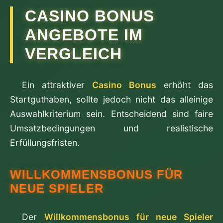
CASINO BONUS
ANGEBOTE IM
VERGLEICH
Ein attraktiver
Casino Bonus
erhöht das
Startguthaben, sollte jedoch nicht das alleinige
Auswahlkriterium sein. Entscheidend sind faire
Umsatzbedingungen und realistische
Erfüllungsfristen.
WILLKOMMENSBONUS FÜR
NEUE SPIELER
Der
Willkommensbonus für neue Spieler