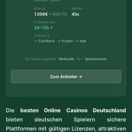
BONUS
WAGER
1.500€
+ 600 FS
45x
AUSZAHLUNG
24-72h ⚡
VORTEILE
✓
Cashback ·
✓
Krypto ·
✓
App
92 Casinos getestet ·
Methodik
· 18+ ·
Spielerschutz
Zum Anbieter →
Die
besten Online Casinos Deutschland
bieten deutschen Spielern sichere
Plattformen mit gültigen Lizenzen, attraktiven