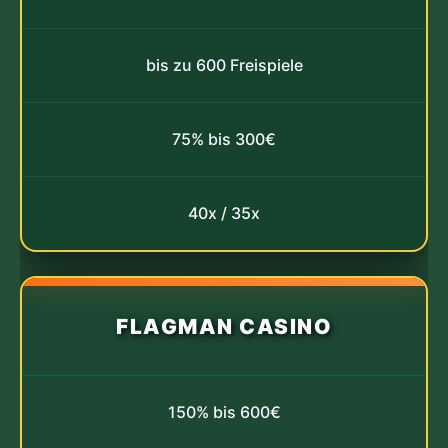
bis zu 600 Freispiele
75% bis 300€
40x / 35x
FLAGMAN CASINO
150% bis 600€