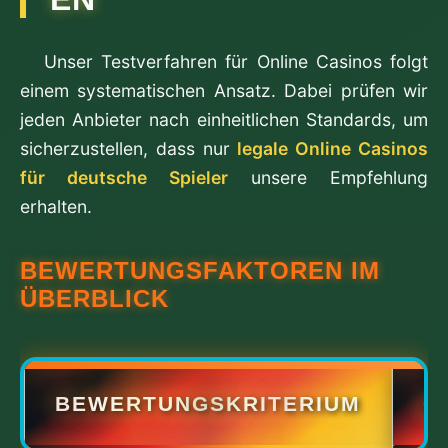
Unser Testverfahren für Online Casinos folgt
einem systematischen Ansatz. Dabei prüfen wir
jeden Anbieter nach einheitlichen Standards, um
sicherzustellen, dass nur
legale Online Casinos
für deutsche Spieler
unsere Empfehlung
erhalten.
BEWERTUNGSFAKTOREN IM
ÜBERBLICK
BEWERTUNGSKRITERIUM
G