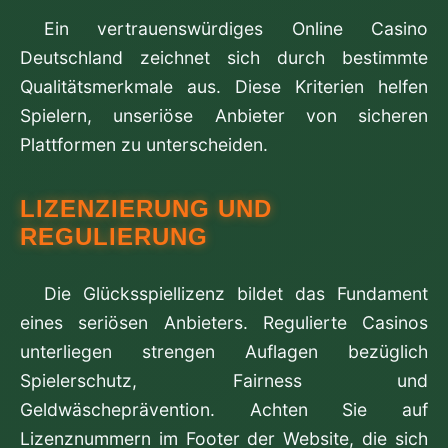
Ein vertrauenswürdiges Online Casino
Deutschland zeichnet sich durch bestimmte
Qualitätsmerkmale aus. Diese Kriterien helfen
Spielern, unseriöse Anbieter von sicheren
Plattformen zu unterscheiden.
LIZENZIERUNG UND
REGULIERUNG
Die Glücksspiellizenz bildet das Fundament
eines seriösen Anbieters. Regulierte Casinos
unterliegen strengen Auflagen bezüglich
Spielerschutz, Fairness und
Geldwäscheprävention. Achten Sie auf
Lizenznummern im Footer der Website, die sich