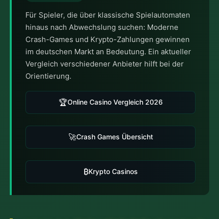
Für Spieler, die über klassische Spielautomaten
hinaus nach Abwechslung suchen: Moderne
Crash-Games und Krypto-Zahlungen gewinnen
im deutschen Markt an Bedeutung. Ein aktueller
Vergleich verschiedener Anbieter hilft bei der
Orientierung.
🏆
Online Casino Vergleich 2026
🚀
Crash Games Übersicht
₿
Krypto Casinos