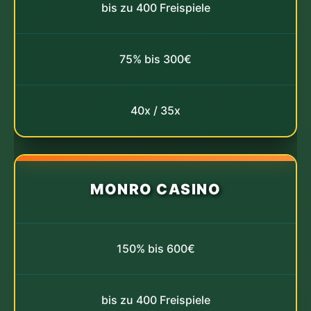
bis zu 400 Freispiele
75% bis 300€
40x / 35x
MONRO CASINO
150% bis 600€
bis zu 400 Freispiele