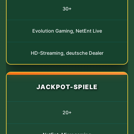
30+
Evolution Gaming, NetEnt Live
HD-Streaming, deutsche Dealer
JACKPOT-SPIELE
20+