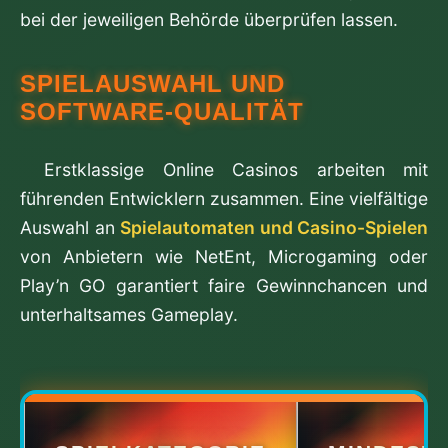
bei der jeweiligen Behörde überprüfen lassen.
SPIELAUSWAHL UND
SOFTWARE-QUALITÄT
Erstklassige Online Casinos arbeiten mit
führenden Entwicklern zusammen. Eine vielfältige
Auswahl an
Spielautomaten und Casino-Spielen
von Anbietern wie NetEnt, Microgaming oder
Play’n GO garantiert faire Gewinnchancen und
unterhaltsames Gameplay.