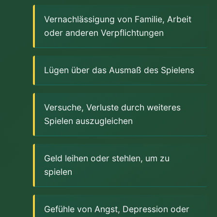
Vernachlässigung von Familie, Arbeit
oder anderen Verpflichtungen
Lügen über das Ausmaß des Spielens
Versuche, Verluste durch weiteres
Spielen auszugleichen
Geld leihen oder stehlen, um zu
spielen
Gefühle von Angst, Depression oder