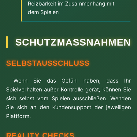
Reizbarkeit im Zusammenhang mit
dem Spielen
SCHUTZMASSNAHMEN
SELBSTAUSSCHLUSS
Wenn Sie das Gefühl haben, dass Ihr
Spielverhalten außer Kontrolle gerät, können Sie
sich selbst vom Spielen ausschließen. Wenden
Sie sich an den Kundensupport der jeweiligen
Plattform.
REALITY CHECKS