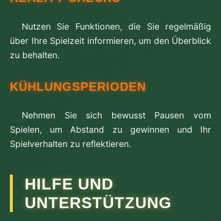
Nutzen Sie Funktionen, die Sie regelmäßig
über Ihre Spielzeit informieren, um den Überblick
zu behalten.
KÜHLUNGSPERIODEN
Nehmen Sie sich bewusst Pausen vom
Spielen, um Abstand zu gewinnen und Ihr
Spielverhalten zu reflektieren.
HILFE UND
UNTERSTÜTZUNG