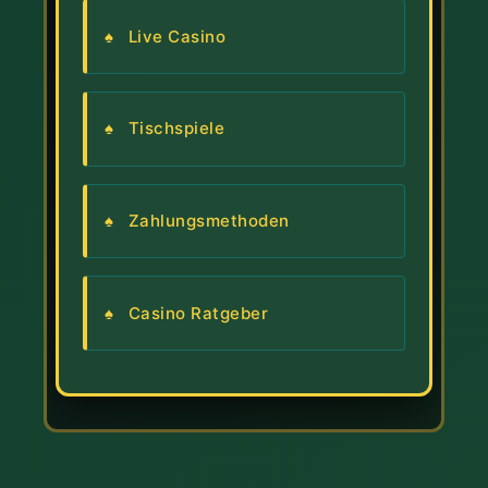
Live Casino
Tischspiele
Zahlungsmethoden
Casino Ratgeber