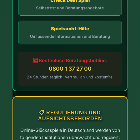
Check Dein Spiel
Selbsttest und Beratungsangebote
Spielsucht-Hilfe
Umfassende Informationen und Beratung
🆘 Kostenlose Beratungshotline:
0800 1 37 27 00
24 Stunden täglich, vertraulich und kostenfrei
📋 REGULIERUNG UND
AUFSICHTSBEHÖRDEN
Online-Glücksspiele in Deutschland werden von
folgenden Institutionen überwacht und reguliert: