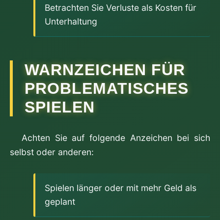
Betrachten Sie Verluste als Kosten für
Unterhaltung
WARNZEICHEN FÜR
PROBLEMATISCHES
SPIELEN
Achten Sie auf folgende Anzeichen bei sich
selbst oder anderen:
Spielen länger oder mit mehr Geld als
geplant