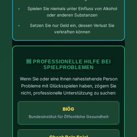
Spielen Sie niemals unter Einfluss von Alkohol
oder anderen Substanzen
Setzen Sie nur Geld ein, dessen Verlust Sie
verkraften können
🆘 PROFESSIONELLE HILFE BEI
SPIELPROBLEMEN
Wenn Sie oder eine Ihnen nahestehende Person
Probleme mit Glücksspielen haben, zögern Sie
nicht, professionelle Unterstützung zu suchen:
BIÖG
Bundesinstitut für Öffentliche Gesundheit