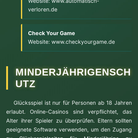
Website: www.automatisch-
verloren.de
Check Your Game
Website: www.checkyourgame.de
MINDERJÄHRIGENSCH
UTZ
Glücksspiel ist nur für Personen ab 18 Jahren
erlaubt. Online-Casinos sind verpflichtet, das
Alter ihrer Spieler zu überprüfen. Eltern sollten
geeignete Software verwenden, um den Zugang