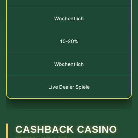
Wöchentlich
10-20%
Wöchentlich
Live Dealer Spiele
CASHBACK CASINO