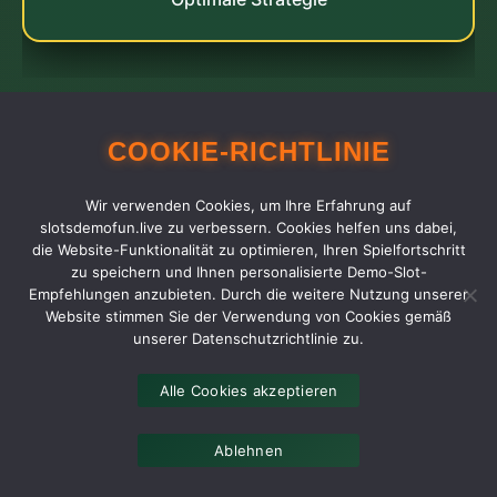
MOBILE CASHBACK
COOKIE-RICHTLINIE
CASINO
Wir verwenden Cookies, um Ihre Erfahrung auf
ERFAHRUNGEN
slotsdemofun.live zu verbessern. Cookies helfen uns dabei,
die Website-Funktionalität zu optimieren, Ihren Spielfortschritt
zu speichern und Ihnen personalisierte Demo-Slot-
Empfehlungen anzubieten. Durch die weitere Nutzung unserer
Die mobile Revolution hat auch Cashback
Website stimmen Sie der Verwendung von Cookies gemäß
Casino Bonus Programme erfasst. Moderne
unserer Datenschutzrichtlinie zu.
Casino Apps
bieten vollständige Cashback-
Alle Cookies akzeptieren
Funktionalität und ermöglichen es Ihnen, Ihre
Rückerstattungen jederzeit und überall zu
Ablehnen
verwalten. Push-Benachrichtigungen informieren