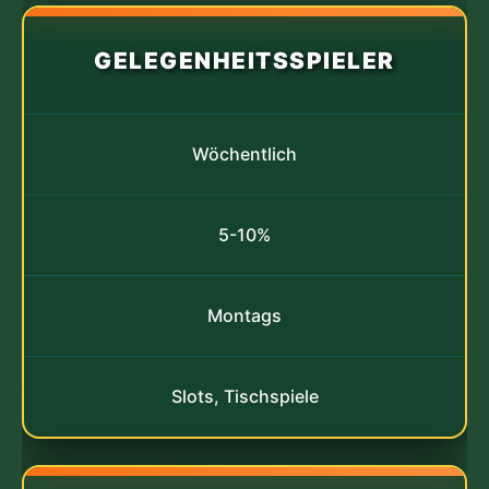
GELEGENHEITSSPIELER
Wöchentlich
5-10%
Montags
Slots, Tischspiele