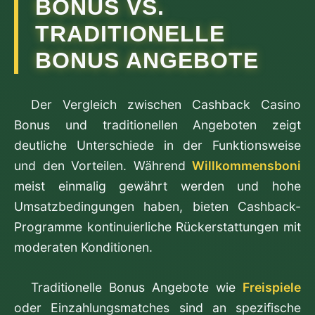
BONUS VS.
TRADITIONELLE
BONUS ANGEBOTE
Der Vergleich zwischen Cashback Casino
Bonus und traditionellen Angeboten zeigt
deutliche Unterschiede in der Funktionsweise
und den Vorteilen. Während
Willkommensboni
meist einmalig gewährt werden und hohe
Umsatzbedingungen haben, bieten Cashback-
Programme kontinuierliche Rückerstattungen mit
moderaten Konditionen.
Traditionelle Bonus Angebote wie
Freispiele
oder Einzahlungsmatches sind an spezifische