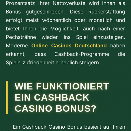
Prozentsatz Ihrer Nettoverluste wird Ihnen als
Bonus gutgeschrieben. Diese Rückerstattung
erfolgt meist wöchentlich oder monatlich und
bietet Ihnen die Möglichkeit, auch nach einer
Pechsträhne wieder ins Spiel einzusteigen.
Moderne
Online Casinos Deutschland
haben
erkannt, dass Cashback-Programme die
Spielerzufriedenheit erheblich steigern.
WIE FUNKTIONIERT
EIN CASHBACK
CASINO BONUS?
Ein Cashback Casino Bonus basiert auf Ihren