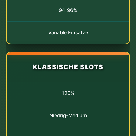
94-96%
Variable Einsätze
KLASSISCHE SLOTS
100%
Niedrig-Medium