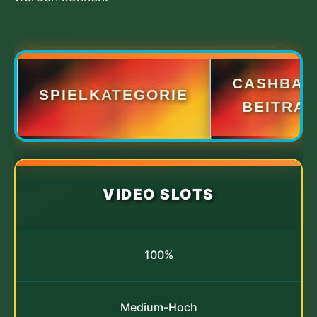
CASHBAC
SPIELKATEGORIE
BEITRA
VIDEO SLOTS
100%
Medium-Hoch