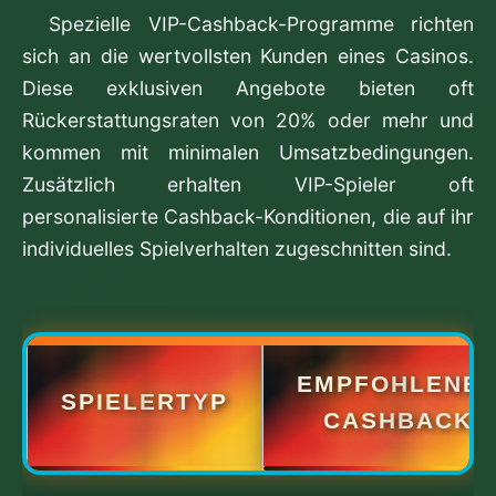
Spezielle VIP-Cashback-Programme richten
sich an die wertvollsten Kunden eines Casinos.
Diese exklusiven Angebote bieten oft
Rückerstattungsraten von 20% oder mehr und
kommen mit minimalen Umsatzbedingungen.
Zusätzlich erhalten VIP-Spieler oft
personalisierte Cashback-Konditionen, die auf ihr
individuelles Spielverhalten zugeschnitten sind.
EMPFOHLENE
SPIELERTYP
CASHBACK