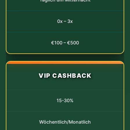
0x – 3x
€100 – €500
VIP CASHBACK
15-30%
Wöchentlich/Monatlich