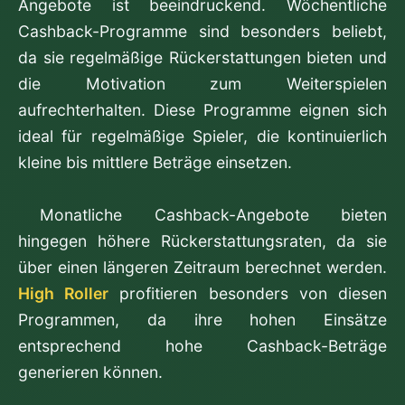
Angebote ist beeindruckend. Wöchentliche
Cashback-Programme sind besonders beliebt,
da sie regelmäßige Rückerstattungen bieten und
die Motivation zum Weiterspielen
aufrechterhalten. Diese Programme eignen sich
ideal für regelmäßige Spieler, die kontinuierlich
kleine bis mittlere Beträge einsetzen.
Monatliche Cashback-Angebote bieten
hingegen höhere Rückerstattungsraten, da sie
über einen längeren Zeitraum berechnet werden.
High Roller
profitieren besonders von diesen
Programmen, da ihre hohen Einsätze
entsprechend hohe Cashback-Beträge
generieren können.