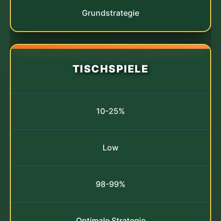
Grundstrategie
TISCHSPIELE
10-25%
Low
98-99%
Optimale Strategie