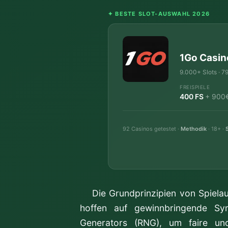
✦ BESTE SLOT-AUSWAHL 2026
1Go Casin
9.000+ Slots · 79
FREISPIELE
400 FS
+ 900
92 Casinos getestet ·
Methodik
· 18+ ·
Die Grundprinzipien von Spiela
hoffen auf gewinnbringende S
Generators (RNG), um faire und