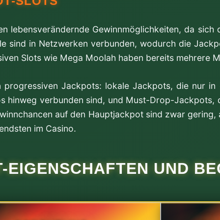
OT-SLOTS
en lebensverändernde Gewinnmöglichkeiten, da sich d
iele sind in Netzwerken verbunden, wodurch die Jackpo
iven Slots wie Mega Moolah haben bereits mehrere Mi
n progressiven Jackpots: lokale Jackpots, die nur i
os hinweg verbunden sind, und Must-Drop-Jackpots, d
innchancen auf den Hauptjackpot sind zwar gering, 
endsten im Casino.
T-EIGENSCHAFTEN UND BE