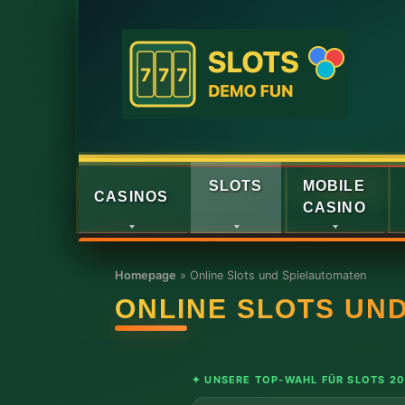
Skip
to
content
SLOTS
MOBILE
CASINOS
CASINO
Homepage
»
Online Slots und Spielautomaten
ONLINE SLOTS UN
✦ UNSERE TOP-WAHL FÜR SLOTS 2