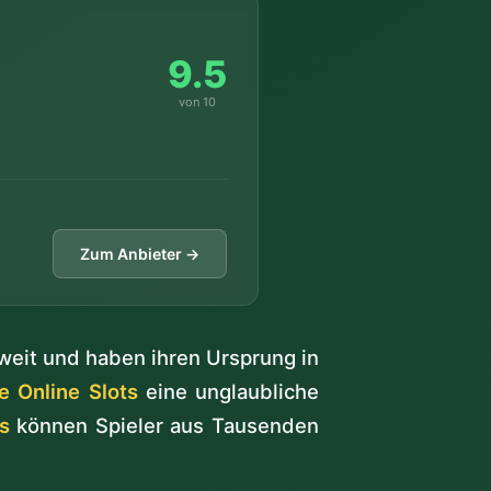
9.5
von 10
Zum Anbieter →
weit und haben ihren Ursprung in
e Online Slots
eine unglaubliche
s
können Spieler aus Tausenden