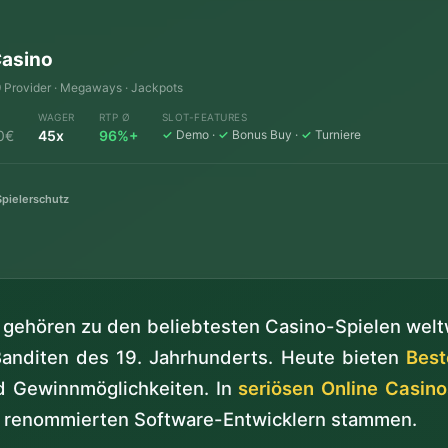
Casino
9 Provider · Megaways · Jackpots
WAGER
RTP Ø
SLOT-FEATURES
0€
45x
96%+
✓
Demo ·
✓
Bonus Buy ·
✓
Turniere
Spielerschutz
 gehören zu den beliebtesten Casino-Spielen welt
anditen des 19. Jahrhunderts. Heute bieten
Best
nd Gewinnmöglichkeiten. In
seriösen Online Casino
on renommierten Software-Entwicklern stammen.