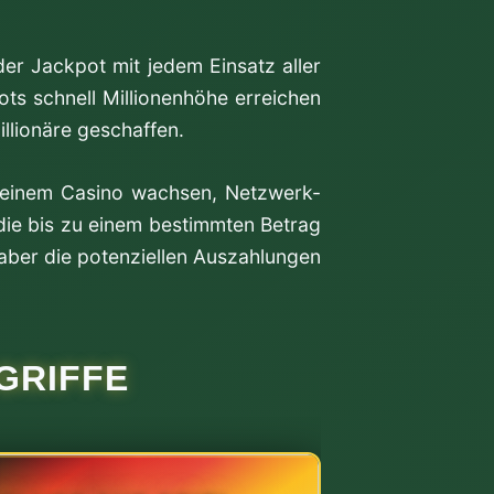
er Jackpot mit jedem Einsatz aller
ts schnell Millionenhöhe erreichen
llionäre geschaffen.
n einem Casino wachsen, Netzwerk-
ie bis zu einem bestimmten Betrag
aber die potenziellen Auszahlungen
GRIFFE