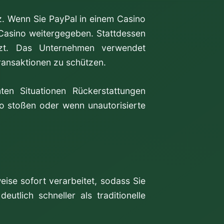
z. Wenn Sie PayPal in einem Casino
 Casino weitergegeben. Stattdessen
hützt. Das Unternehmen verwendet
ransaktionen zu schützen.
en Situationen Rückerstattungen
no stoßen oder wenn unautorisierte
ise sofort verarbeitet, sodass Sie
tlich schneller als traditionelle