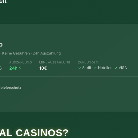
en.
o
s · Keine Gebühren · 24h Auszahlung
AUSZAHLUNG
MIN. AUSZAHLUNG
ZAHLUNGEN
S
24h ⚡
10€
✓
Skrill ·
✓
Neteller ·
✓
VISA
Spielerschutz
PAL CASINOS?