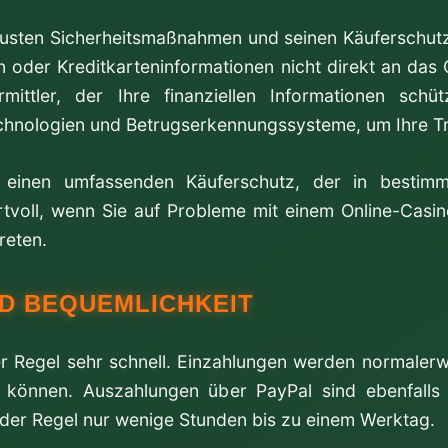
obusten Sicherheitsmaßnahmen und seinen Käuferschut
oder Kreditkarteninformationen nicht direkt an das
rmittler, der Ihre finanziellen Informationen sc
technologien und Betrugserkennungssysteme, um Ihre T
 einen umfassenden Käuferschutz, der in bestimmt
rtvoll, wenn Sie auf Probleme mit einem Online-Casi
reten.
D BEQUEMLICHKEIT
r Regel sehr schnell. Einzahlungen werden normalerwe
können. Auszahlungen über PayPal sind ebenfalls deu
der Regel nur wenige Stunden bis zu einem Werktag.