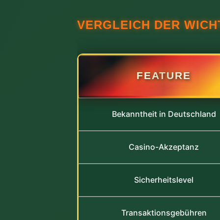
VERGLEICH DER WICH
FEATURE
Bekanntheit in Deutschland
Casino-Akzeptanz
Sicherheitslevel
Transaktionsgebühren