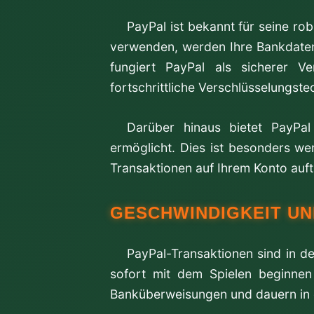
PayPal ist bekannt für seine r
verwenden, werden Ihre Bankdaten 
fungiert PayPal als sicherer Ve
fortschrittliche Verschlüsselungs
Darüber hinaus bietet PayPal
ermöglicht. Dies ist besonders we
Transaktionen auf Ihrem Konto auft
GESCHWINDIGKEIT UN
PayPal-Transaktionen sind in de
sofort mit dem Spielen beginnen 
Banküberweisungen und dauern in 