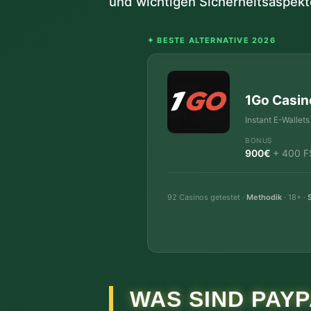
und wichtigen Sicherheitsaspekt
✦ BESTE ALTERNATIVE 2026
1Go Casin
Instant E-Wallet
BONUS
900€
+ 400 F
92 Casinos getestet ·
Methodik
· 18+ ·
WAS SIND PAY