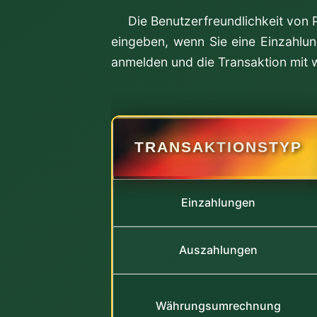
Die Benutzerfreundlichkeit von P
eingeben, wenn Sie eine Einzahlun
anmelden und die Transaktion mit 
TRANSAKTIONSTYP
Einzahlungen
Auszahlungen
Währungsumrechnung