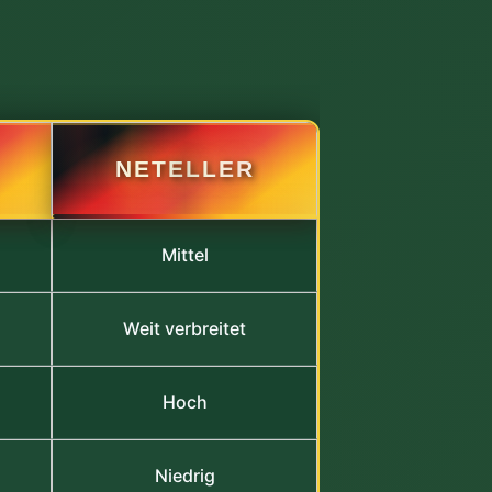
NETELLER
Mittel
Weit verbreitet
Hoch
Niedrig