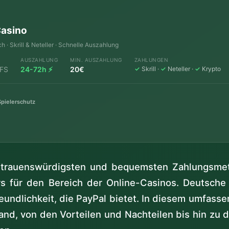
Casino
ch · Skrill & Neteller · Schnelle Auszahlung
AUSZAHLUNG
MIN. AUSZAHLUNG
ZAHLUNGEN
 FS
24-72h ⚡
20€
✓
Skrill ·
✓
Neteller ·
✓
Krypto
Spielerschutz
vertrauenswürdigsten und bequemsten Zahlungsmet
rs für den Bereich der Online-Casinos. Deutsche 
undlichkeit, die PayPal bietet. In diesem umfassen
and, von den Vorteilen und Nachteilen bis hin zu