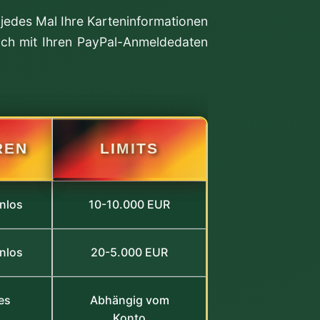
t jedes Mal Ihre Karteninformationen
fach mit Ihren PayPal-Anmeldedaten
REN
LIMITS
nlos
10-10.000 EUR
nlos
20-5.000 EUR
es
Abhängig vom
s
Konto