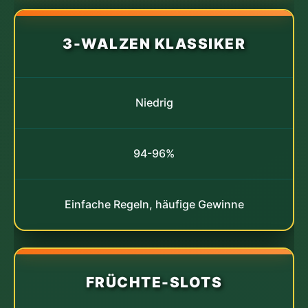
3-WALZEN KLASSIKER
Niedrig
94-96%
Einfache Regeln, häufige Gewinne
FRÜCHTE-SLOTS