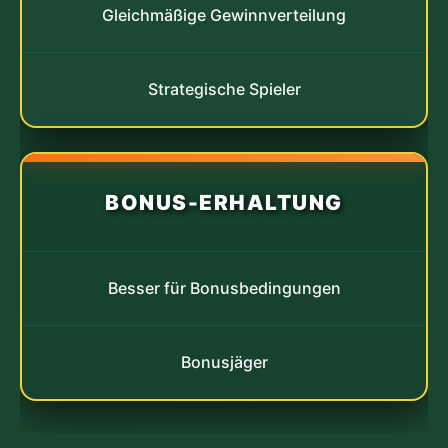
Gleichmäßige Gewinnverteilung
Strategische Spieler
BONUS-ERHALTUNG
Besser für Bonusbedingungen
Bonusjäger