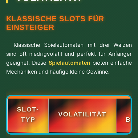
KLASSISCHE SLOTS FÜR
EINSTEIGER
Klassische Spielautomaten mit drei Walzen
sind oft niedrigvolatil und perfekt für Anfänger
geeignet. Diese
Spielautomaten
bieten einfache
Mechaniken und häufige kleine Gewinne.
SLOT-
R
VOLATILITÄT
TYP
BE