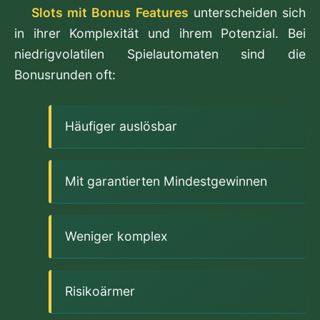
Slots mit Bonus Features
unterscheiden sich
in ihrer Komplexität und ihrem Potenzial. Bei
niedrigvolatilen Spielautomaten sind die
Bonusrunden oft:
Häufiger auslösbar
Mit garantierten Mindestgewinnen
Weniger komplex
Risikoärmer