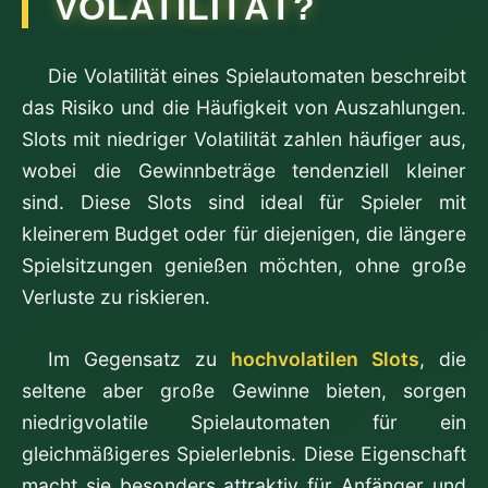
VOLATILITÄT?
Die Volatilität eines Spielautomaten beschreibt
das Risiko und die Häufigkeit von Auszahlungen.
Slots mit niedriger Volatilität zahlen häufiger aus,
wobei die Gewinnbeträge tendenziell kleiner
sind. Diese Slots sind ideal für Spieler mit
kleinerem Budget oder für diejenigen, die längere
Spielsitzungen genießen möchten, ohne große
Verluste zu riskieren.
Im Gegensatz zu
hochvolatilen Slots
, die
seltene aber große Gewinne bieten, sorgen
niedrigvolatile Spielautomaten für ein
gleichmäßigeres Spielerlebnis. Diese Eigenschaft
macht sie besonders attraktiv für Anfänger und