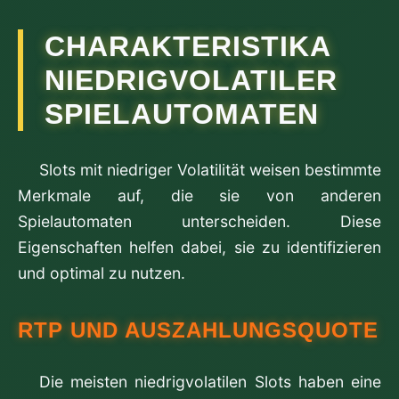
CHARAKTERISTIKA
NIEDRIGVOLATILER
SPIELAUTOMATEN
Slots mit niedriger Volatilität weisen bestimmte
Merkmale auf, die sie von anderen
Spielautomaten unterscheiden. Diese
Eigenschaften helfen dabei, sie zu identifizieren
und optimal zu nutzen.
RTP UND AUSZAHLUNGSQUOTE
Die meisten niedrigvolatilen Slots haben eine