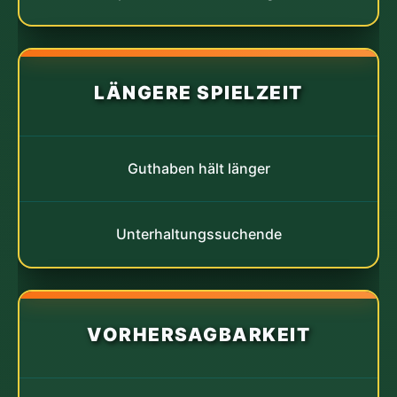
LÄNGERE SPIELZEIT
Guthaben hält länger
Unterhaltungssuchende
VORHERSAGBARKEIT