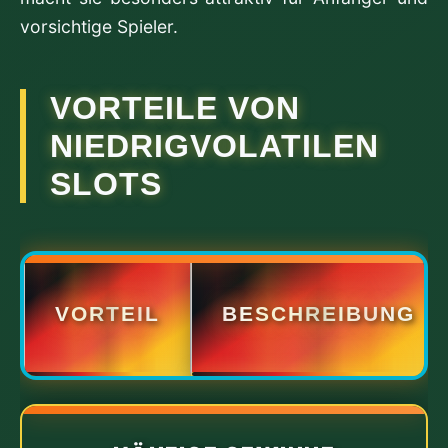
vorsichtige Spieler.
VORTEILE VON
NIEDRIGVOLATILEN
SLOTS
VORTEIL
BESCHREIBUNG