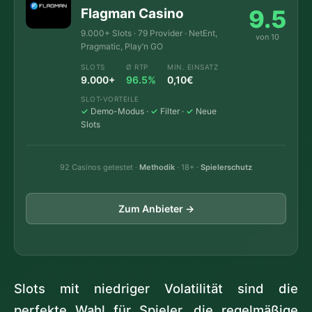
9.5
Flagman Casino
9.000+ Slots · 79 Provider · NetEnt,
von 10
Pragmatic, Play’n GO
SLOTS
Ø RTP
MIN. EINSATZ
9.000+
96.5%
0,10€
SLOT-VORTEILE
✓
Demo-Modus ·
✓
Filter ·
✓
Neue
Slots
92 Casinos getestet ·
Methodik
· 18+ ·
Spielerschutz
Zum Anbieter →
Slots mit niedriger Volatilität sind die
perfekte Wahl für Spieler, die regelmäßige