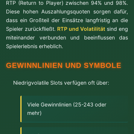
RTP (Return to Player) zwischen 94% und 98%.
Diese hohen Auszahlungsquoten sorgen dafür,
dass ein Großteil der Einsätze langfristig an die
Spieler zurückfließt.
RTP und Volatilität
sind eng
miteinander verbunden und beeinflussen das
Spielerlebnis erheblich.
GEWINNLINIEN UND SYMBOLE
Niedrigvolatile Slots verfügen oft über:
Viele Gewinnlinien (25-243 oder
mehr)