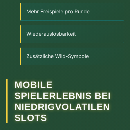
Mehr Freispiele pro Runde
Wiederauslösbarkeit
Zusätzliche Wild-Symbole
MOBILE
SPIELERLEBNIS BEI
NIEDRIGVOLATILEN
SLOTS