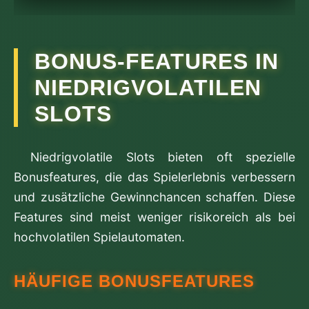
BONUS-FEATURES IN
NIEDRIGVOLATILEN
SLOTS
Niedrigvolatile Slots bieten oft spezielle
Bonusfeatures, die das Spielerlebnis verbessern
und zusätzliche Gewinnchancen schaffen. Diese
Features sind meist weniger risikoreich als bei
hochvolatilen Spielautomaten.
HÄUFIGE BONUSFEATURES