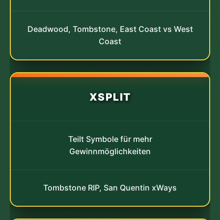
Deadwood, Tombstone, East Coast vs West
Coast
XSPLIT
Teilt Symbole für mehr
Gewinnmöglichkeiten
Tombstone RIP, San Quentin xWays