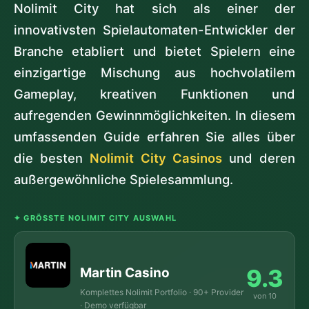
Nolimit City hat sich als einer der
innovativsten Spielautomaten-Entwickler der
Branche etabliert und bietet Spielern eine
einzigartige Mischung aus hochvolatilem
Gameplay, kreativen Funktionen und
aufregenden Gewinnmöglichkeiten. In diesem
umfassenden Guide erfahren Sie alles über
die besten
Nolimit City Casinos
und deren
außergewöhnliche Spielesammlung.
✦ GRÖSSTE NOLIMIT CITY AUSWAHL
9.3
Martin Casino
Komplettes Nolimit Portfolio · 90+ Provider
von 10
· Demo verfügbar