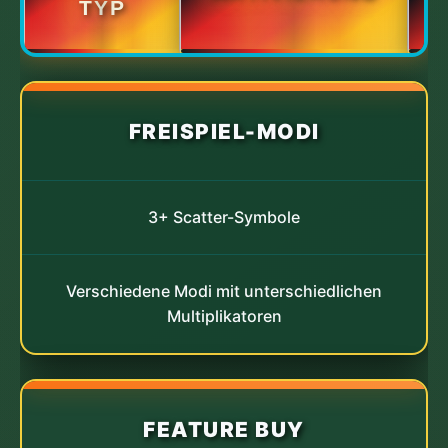
TYP
FREISPIEL-MODI
3+ Scatter-Symbole
Verschiedene Modi mit unterschiedlichen
Multiplikatoren
FEATURE BUY