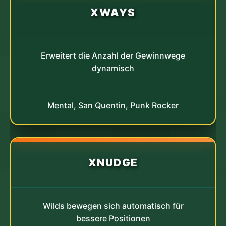
XWAYS
Erweitert die Anzahl der Gewinnwege
dynamisch
Mental, San Quentin, Punk Rocker
XNUDGE
Wilds bewegen sich automatisch für
bessere Positionen