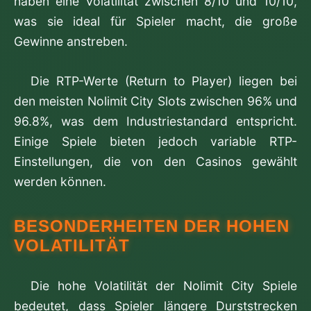
haben eine Volatilität zwischen 8/10 und 10/10,
was sie ideal für Spieler macht, die große
Gewinne anstreben.
Die RTP-Werte (Return to Player) liegen bei
den meisten Nolimit City Slots zwischen 96% und
96.8%, was dem Industriestandard entspricht.
Einige Spiele bieten jedoch variable RTP-
Einstellungen, die von den Casinos gewählt
werden können.
BESONDERHEITEN DER HOHEN
VOLATILITÄT
Die hohe Volatilität der Nolimit City Spiele
bedeutet, dass Spieler längere Durststrecken