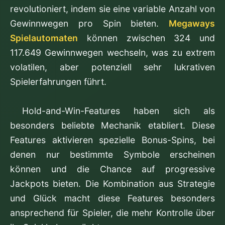
revolutioniert, indem sie eine variable Anzahl von
Gewinnwegen pro Spin bieten.
Megaways
Spielautomaten
können zwischen 324 und
117.649 Gewinnwegen wechseln, was zu extrem
volatilen, aber potenziell sehr lukrativen
Spielerfahrungen führt.
Hold-and-Win-Features haben sich als
besonders beliebte Mechanik etabliert. Diese
Features aktivieren spezielle Bonus-Spins, bei
denen nur bestimmte Symbole erscheinen
können und die Chance auf progressive
Jackpots bieten. Die Kombination aus Strategie
und Glück macht diese Features besonders
ansprechend für Spieler, die mehr Kontrolle über