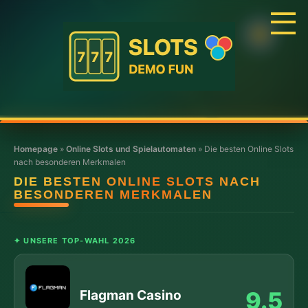
Skip
to
content
Homepage
»
Online Slots und Spielautomaten
»
Die besten Online Slots
nach besonderen Merkmalen
DIE BESTEN ONLINE SLOTS NACH
BESONDEREN MERKMALEN
✦ UNSERE TOP-WAHL 2026
9.5
Flagman Casino