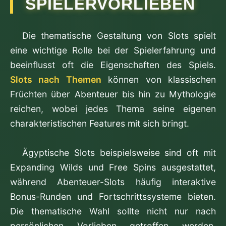
SPIELERVORLIEBEN
Die thematische Gestaltung von Slots spielt
eine wichtige Rolle bei der Spielerfahrung und
beeinflusst oft die Eigenschaften des Spiels.
Slots nach Themen
können von klassischen
Früchten über Abenteuer bis hin zu Mythologie
reichen, wobei jedes Thema seine eigenen
charakteristischen Features mit sich bringt.
Ägyptische Slots beispielsweise sind oft mit
Expanding Wilds und Free Spins ausgestattet,
während Abenteuer-Slots häufig interaktive
Bonus-Runden und Fortschrittssysteme bieten.
Die thematische Wahl sollte nicht nur nach
persönlichen Vorlieben getroffen werden,