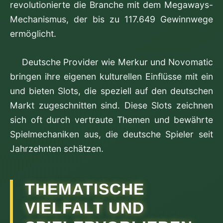
revolutionierte die Branche mit dem Megaways-
Mechanismus, der bis zu 117.649 Gewinnwege
ermöglicht.
Deutsche Provider wie Merkur und Novomatic
bringen ihre eigenen kulturellen Einflüsse mit ein
und bieten Slots, die speziell auf den deutschen
Markt zugeschnitten sind. Diese Slots zeichnen
sich oft durch vertraute Themen und bewährte
Spielmechaniken aus, die deutsche Spieler seit
Jahrzehnten schätzen.
THEMATISCHE
VIELFALT UND