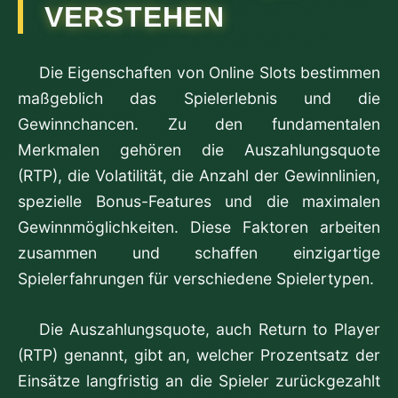
VERSTEHEN
Die Eigenschaften von Online Slots bestimmen
maßgeblich das Spielerlebnis und die
Gewinnchancen. Zu den fundamentalen
Merkmalen gehören die Auszahlungsquote
(RTP), die Volatilität, die Anzahl der Gewinnlinien,
spezielle Bonus-Features und die maximalen
Gewinnmöglichkeiten. Diese Faktoren arbeiten
zusammen und schaffen einzigartige
Spielerfahrungen für verschiedene Spielertypen.
Die Auszahlungsquote, auch Return to Player
(RTP) genannt, gibt an, welcher Prozentsatz der
Einsätze langfristig an die Spieler zurückgezahlt