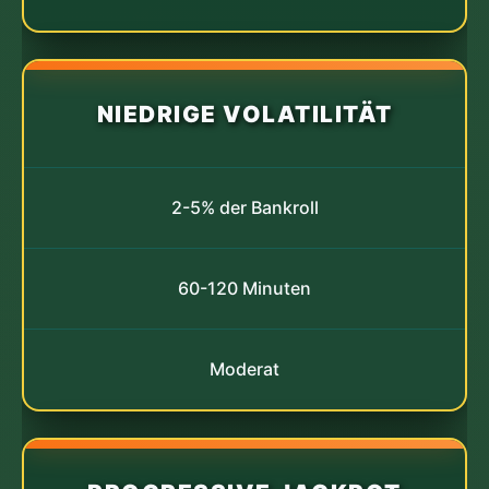
NIEDRIGE VOLATILITÄT
2-5% der Bankroll
60-120 Minuten
Moderat