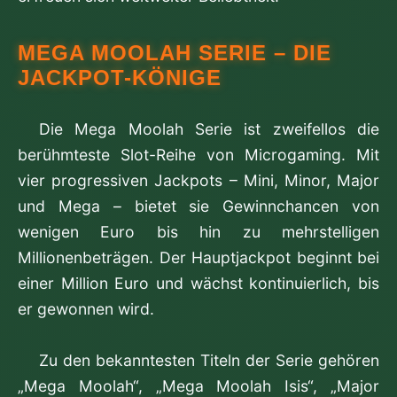
MEGA MOOLAH SERIE – DIE
JACKPOT-KÖNIGE
Die Mega Moolah Serie ist zweifellos die
berühmteste Slot-Reihe von Microgaming. Mit
vier progressiven Jackpots – Mini, Minor, Major
und Mega – bietet sie Gewinnchancen von
wenigen Euro bis hin zu mehrstelligen
Millionenbeträgen. Der Hauptjackpot beginnt bei
einer Million Euro und wächst kontinuierlich, bis
er gewonnen wird.
Zu den bekanntesten Titeln der Serie gehören
„Mega Moolah“, „Mega Moolah Isis“, „Major