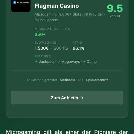
9.5
Flagman Casino
Microgaming · 9.000+ Slots · 79 Provider ·
von 10
Demo-Modus
MICROGAMING SLOTS
350+
SLOT-BONUS
RTP Ø
1.500€
+ 600 FS
96.1%
FEATURES
✓
Jackpots ·
✓
Megaways ·
✓
Demo
92 Casinos getestet ·
Methodik
· 18+ ·
Spielerschutz
Zum Anbieter →
Microgaming gilt als einer der Pioniere der