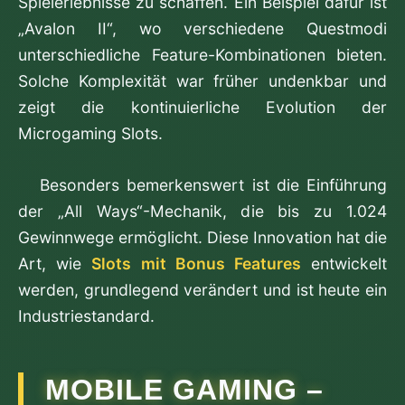
Spielerlebnisse zu schaffen. Ein Beispiel dafür ist
„Avalon II“, wo verschiedene Questmodi
unterschiedliche Feature-Kombinationen bieten.
Solche Komplexität war früher undenkbar und
zeigt die kontinuierliche Evolution der
Microgaming Slots.
Besonders bemerkenswert ist die Einführung
der „All Ways“-Mechanik, die bis zu 1.024
Gewinnwege ermöglicht. Diese Innovation hat die
Art, wie
Slots mit Bonus Features
entwickelt
werden, grundlegend verändert und ist heute ein
Industriestandard.
MOBILE GAMING –