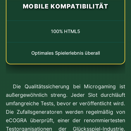
MOBILE KOMPATIBILITÄT
100% HTML5
Optimales Spielerlebnis überall
Die Qualitätssicherung bei Microgaming ist
außergewöhnlich streng. Jeder Slot durchläuft
umfangreiche Tests, bevor er veröffentlicht wird.
Die Zufallsgeneratoren werden regelmäßig von
eCOGRA überprüft, einer der renommiertesten
Testorganisationen der Glücksspiel-Industrie.