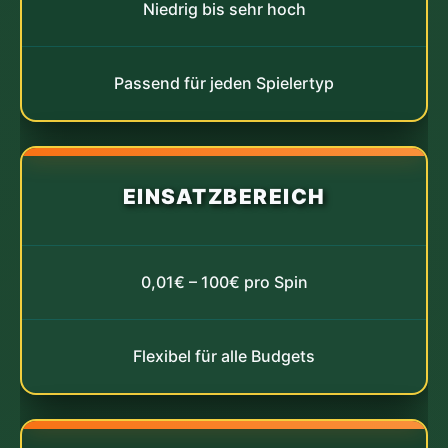
Niedrig bis sehr hoch
Passend für jeden Spielertyp
EINSATZBEREICH
0,01€ – 100€ pro Spin
Flexibel für alle Budgets