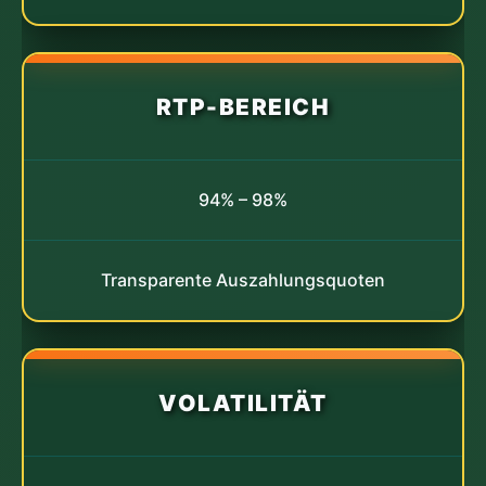
RTP-BEREICH
94% – 98%
Transparente Auszahlungsquoten
VOLATILITÄT