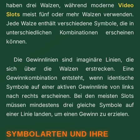
haben drei Walzen, während moderne
Video
Slots
meist fünf oder mehr Walzen verwenden.
Jede Walze enthält verschiedene Symbole, die in
unterschiedlichen Kombinationen erscheinen
können.
Die Gewinnlinien sind imaginäre Linien, die
sich über die Walzen erstrecken. Eine
Gewinnkombination entsteht, wenn identische
Symbole auf einer aktiven Gewinnlinie von links
nach rechts erscheinen. Bei den meisten Slots
müssen mindestens drei gleiche Symbole auf
einer Linie landen, um einen Gewinn zu erzielen.
SYMBOLARTEN UND IHRE