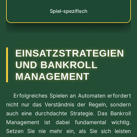
Spiel-spezifisch
EINSATZSTRATEGIEN
UND BANKROLL
MANAGEMENT
Erfolgreiches Spielen an Automaten erfordert
nicht nur das Verständnis der Regeln, sondern
auch eine durchdachte Strategie. Das Bankroll
Management ist dabei fundamental wichtig.
Setzen Sie nie mehr ein, als Sie sich leisten