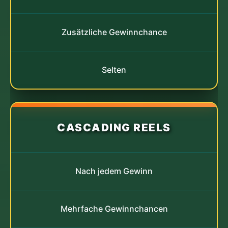
Zusätzliche Gewinnchance
Selten
CASCADING REELS
Nach jedem Gewinn
Mehrfache Gewinnchancen