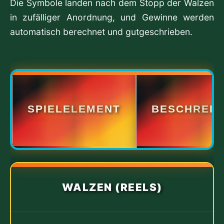
Die Symbole landen nach dem Stopp der Walzen
in zufälliger Anordnung, und Gewinne werden
automatisch berechnet und gutgeschrieben.
SPIELELEMENT
BESCHREIB
WALZEN (REELS)