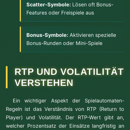
Scatter-Symbole:
Lösen oft Bonus-
Features oder Freispiele aus
Bonus-Symbole:
Aktivieren spezielle
Bonus-Runden oder Mini-Spiele
RTP UND VOLATILITÄT
VERSTEHEN
Ein wichtiger Aspekt der Spielautomaten-
Regeln ist das Verständnis von RTP (Return to
Player) und Volatilität. Der RTP-Wert gibt an,
welcher Prozentsatz der Einsätze langfristig an