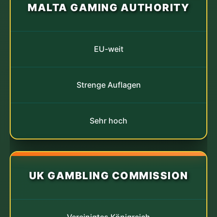
MALTA GAMING AUTHORITY
EU-weit
Strenge Auflagen
Sehr hoch
UK GAMBLING COMMISSION
Vereinigtes Königreich