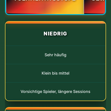
NIEDRIG
Sehr häufig
Klein bis mittel
Vorsichtige Spieler, längere Sessions