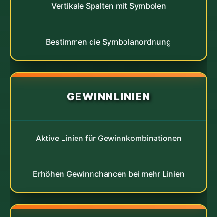
Vertikale Spalten mit Symbolen
Bestimmen die Symbolanordnung
GEWINNLINIEN
Aktive Linien für Gewinnkombinationen
Erhöhen Gewinnchancen bei mehr Linien