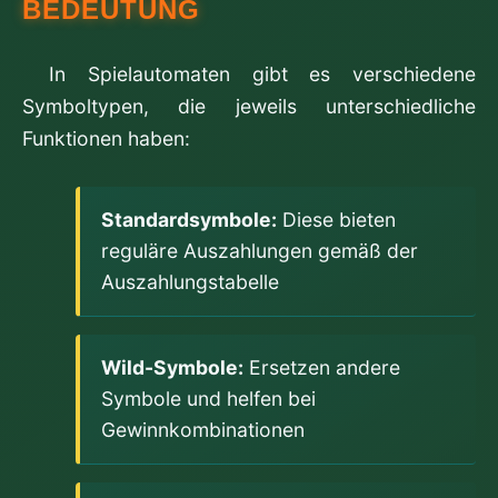
BEDEUTUNG
In Spielautomaten gibt es verschiedene
Symboltypen, die jeweils unterschiedliche
Funktionen haben:
Standardsymbole:
Diese bieten
reguläre Auszahlungen gemäß der
Auszahlungstabelle
Wild-Symbole:
Ersetzen andere
Symbole und helfen bei
Gewinnkombinationen