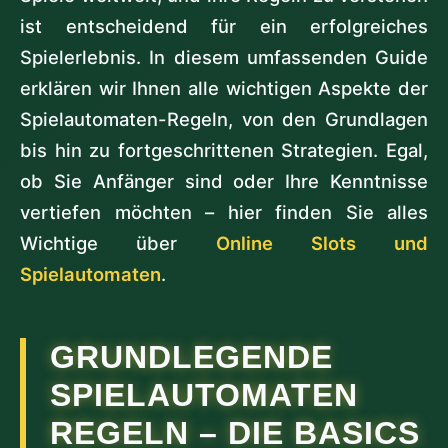
ist entscheidend für ein erfolgreiches
Spielerlebnis. In diesem umfassenden Guide
erklären wir Ihnen alle wichtigen Aspekte der
Spielautomaten-Regeln, von den Grundlagen
bis hin zu fortgeschrittenen Strategien. Egal,
ob Sie Anfänger sind oder Ihre Kenntnisse
vertiefen möchten – hier finden Sie alles
Wichtige über
Online Slots und
Spielautomaten
.
GRUNDLEGENDE
SPIELAUTOMATEN
REGELN – DIE BASICS