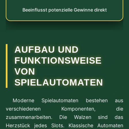
Beeinflusst potenzielle Gewinne direkt
AUFBAU UND
FUNKTIONSWEISE
VON
SPIELAUTOMATEN
Moderne Spielautomaten bestehen aus
verschiedenen Komponenten, die
zusammenarbeiten. Die Walzen sind das
Herzstück jedes Slots. Klassische Automaten