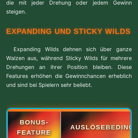
die mit jeder Drehung oder jedem Gewinn
steigen.
EXPANDING UND STICKY WILDS
Expanding Wilds dehnen sich über ganze
Walzen aus, während Sticky Wilds für mehrere
Drehungen an ihrer Position bleiben. Diese
Features erhöhen die Gewinnchancen erheblich
und sind bei Spielern sehr beliebt.
BONUS-
AUSLÖSEBEDING
FEATURE