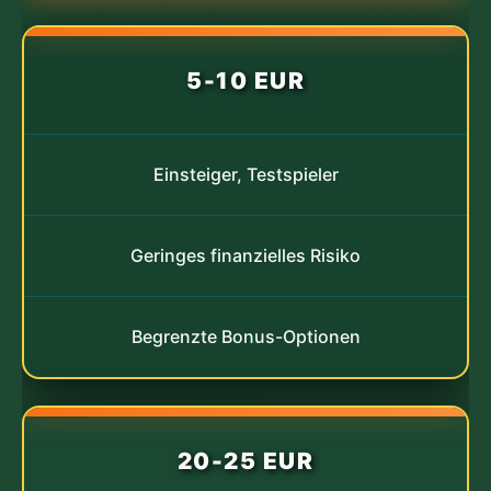
5-10 EUR
Einsteiger, Testspieler
Geringes finanzielles Risiko
Begrenzte Bonus-Optionen
20-25 EUR