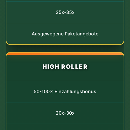
25x-35x
Ausgewogene Paketangebote
HIGH ROLLER
50-100% Einzahlungsbonus
20x-30x