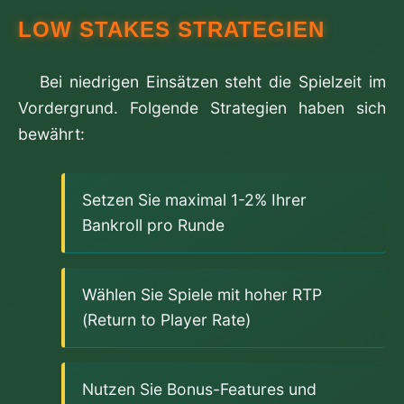
LOW STAKES STRATEGIEN
Bei niedrigen Einsätzen steht die Spielzeit im
Vordergrund. Folgende Strategien haben sich
bewährt:
Setzen Sie maximal 1-2% Ihrer
Bankroll pro Runde
Wählen Sie Spiele mit hoher RTP
(Return to Player Rate)
Nutzen Sie Bonus-Features und