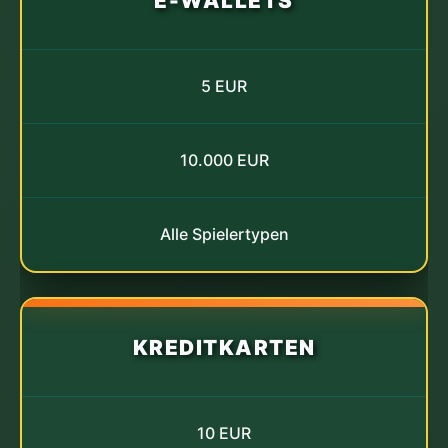
E-WALLETS
5 EUR
10.000 EUR
Alle Spielertypen
KREDITKARTEN
10 EUR