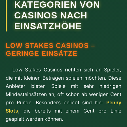
KATEGORIEN VON
CASINOS NACH
EINSATZHÖHE
LOW STAKES CASINOS –
GERINGE EINSÄTZE
Low Stakes Casinos richten sich an Spieler,
die mit kleinen Beträgen spielen möchten. Diese
Anbieter bieten Spiele mit sehr niedrigen
Mindesteinsätzen an, oft schon ab wenigen Cent
pro Runde. Besonders beliebt sind hier
Penny
Slots
, die bereits mit einem Cent pro Linie
gespielt werden können.