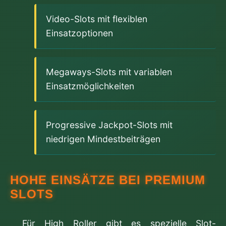
Video-Slots mit flexiblen
Einsatzoptionen
Megaways-Slots mit variablen
Einsatzmöglichkeiten
Progressive Jackpot-Slots mit
niedrigen Mindestbeiträgen
HOHE EINSÄTZE BEI PREMIUM
SLOTS
Für High Roller gibt es spezielle Slot-