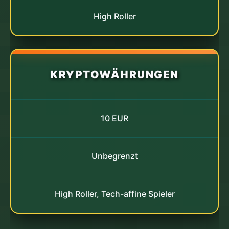
High Roller
KRYPTOWÄHRUNGEN
10 EUR
Unbegrenzt
High Roller, Tech-affine Spieler