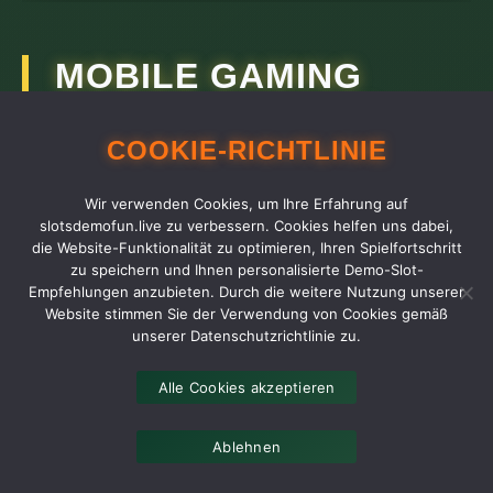
MOBILE GAMING
NACH EINSATZHÖHE
COOKIE-RICHTLINIE
Das mobile Gaming hat sich zu einem
Wir verwenden Cookies, um Ihre Erfahrung auf
wichtigen Faktor entwickelt. Sowohl Low Stakes
slotsdemofun.live zu verbessern. Cookies helfen uns dabei,
als auch High Roller schätzen die Flexibilität des
die Website-Funktionalität zu optimieren, Ihren Spielfortschritt
zu speichern und Ihnen personalisierte Demo-Slot-
mobilen Spielens. Mobile Casinos bieten heute
Empfehlungen anzubieten. Durch die weitere Nutzung unserer
die gleichen Einsatzoptionen wie ihre Desktop-
Website stimmen Sie der Verwendung von Cookies gemäß
unserer Datenschutzrichtlinie zu.
Versionen.
Alle Cookies akzeptieren
MOBILE FEATURES FÜR
VERSCHIEDENE SPIELERTYPEN
Ablehnen