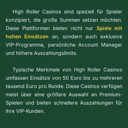
High Roller Casinos sind speziell für Spieler
konzipiert, die große Summen setzen möchten.
Diese Plattformen bieten nicht nur
Spiele mit
hohen Einsätzen
an, sondern auch exklusive
VIP-Programme, persönliche Account Manager
und höhere Auszahlungslimits.
Typische Merkmale von High Roller Casinos
umfassen Einsätze von 50 Euro bis zu mehreren
tausend Euro pro Runde. Diese Casinos verfügen
meist über eine größere Auswahl an Premium-
Spielen und bieten schnellere Auszahlungen für
ihre VIP-Kunden.