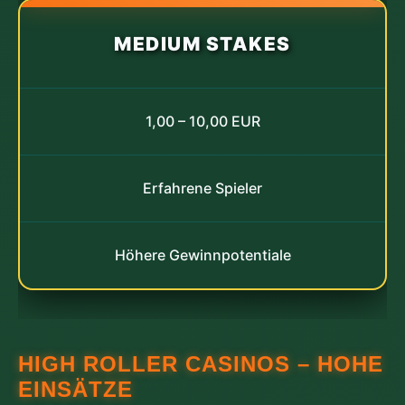
MEDIUM STAKES
1,00 – 10,00 EUR
Erfahrene Spieler
Höhere Gewinnpotentiale
HIGH ROLLER CASINOS – HOHE
EINSÄTZE