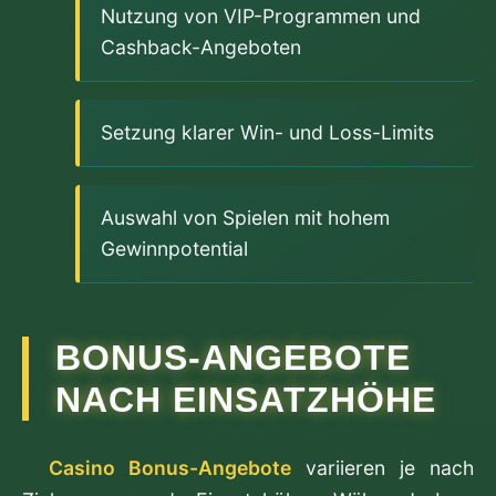
Nutzung von VIP-Programmen und
Cashback-Angeboten
Setzung klarer Win- und Loss-Limits
Auswahl von Spielen mit hohem
Gewinnpotential
BONUS-ANGEBOTE
NACH EINSATZHÖHE
Casino Bonus-Angebote
variieren je nach