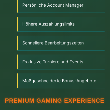
Persönliche Account Manager
Höhere Auszahlungslimits
Schnellere Bearbeitungszeiten
Exklusive Turniere und Events
Maßgeschneiderte Bonus-Angebote
PREMIUM GAMING EXPERIENCE