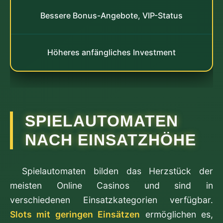
Bessere Bonus-Angebote, VIP-Status
Höheres anfängliches Investment
SPIELAUTOMATEN
NACH EINSATZHÖHE
Spielautomaten bilden das Herzstück der
meisten Online Casinos und sind in
verschiedenen Einsatzkategorien verfügbar.
Slots mit geringen Einsätzen
ermöglichen es,