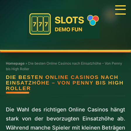
Skip
to
content
Homepage
»
Die besten Online Casinos nach Einsatzhöhe – Von Penny
bis High Roller
DIE BESTEN ONLINE CASINOS NACH
EINSATZHÖHE – VON PENNY BIS HIGH
ROLLER
Die Wahl des richtigen Online Casinos hängt
stark von der bevorzugten Einsatzhöhe ab.
Während manche Spieler mit kleinen Beträgen